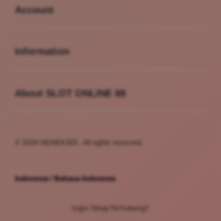
Account
Buka
Information
Buka
About SLOT ONLINE 88
© 2026 NENEK303 . All rights reserved.
Indonesia / Bahasa Indonesia
Ingin Tetap Terhubung?