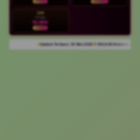
STABIL
NORMAL
SAB
15 Agu
91.96%
STABIL
Update Terbaru: 30 Mei 2026
7.954.638 Komentar Member
Rating Pe