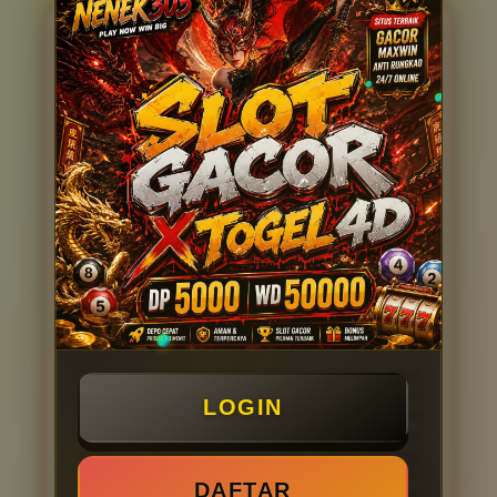
NENEK303
merupakan bandar slot online
GACOR 2026 terpercaya dengan akses
mudah, proses login cepat, dan pilihan
game populer hari ini. Bergabung sekarang
di NENEK303 dan rasakan pengalaman
bermain slot online dengan peluang jackpot
besar setiap waktu.
banyak banget pilihan game slot dari
provider terkenal yang udah terbukti gacor.
RTP-nya juga tinggi, jadi peluang menang
lebih terbuka. Selain itu, proses daftar,
deposit, sampai withdraw juga cepat dan
gampang, nggak pakai ribet. Cocok banget
buat lo yang pengen main santai tapi tetap
punya peluang cuan setiap hari.
Yang bikin
NENEK303
makin menarik, situs
ini udah terpercaya dan punya sistem
LOGIN
keamanan yang oke. Jadi untuk para
member bisa main dengan aman tanpa
khawatir. Kalau lagi hoki dan pakai strategi
yang pas, peluang buat dapetin maxwin
DAFTAR
juga makin besar. Yuk langsung daftar dan