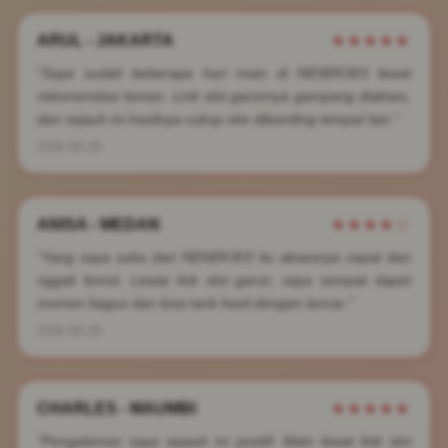
ARUL - JAKARTA
★★★★★
"Saya sudah beberapa hari main di NENEK303 lewat
rekomendasi teman. Link slot gacornya gampang diakses,
dan sejauh ini hasilnya cukup oke dibanding tempat lain."
2026-05-29
ANISA - MEDAN
★★★★☆
"Yang saya suka dari NENEK303 itu aksesnya cepat dan
nggak lemot. Lewat link slot gacor, saya sempat dapet
momen bagus dan bisa tarik hasil dengan lancar."
2026-05-29
CHARLES - MAUMBI
★★★★★
"Pengalaman saya sejauh ini positif. Main lewat link slot